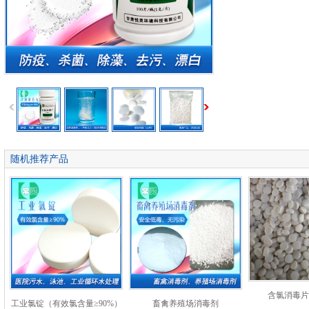
随机推荐产品
含氯消毒片
工业氯锭（有效氯含量≥90%）
畜禽养殖场消毒剂