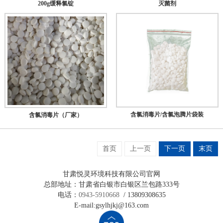
灭菌剂
200g缓释氯锭
含氯消毒片/含氯泡腾片袋装
含氯消毒片（厂家）
首页
上一页
下一页
末页
甘肃悦灵环境科技有限公司官网
总部地址：甘肃省白银市白银区兰包路333号
电话：
0943-5910668
/ 13809308635
E-mail:gsylhjkj@163.com