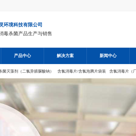
灵环境科技有限公司
消毒杀菌产品生产与销售
产品中心
解决方案
新闻中心
杀菌灭藻剂​（二氯异腈脲酸钠）
含氯消毒片/含氯泡腾片袋装
含氯消毒片（