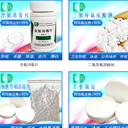
含氯消毒片
二氯异氰尿酸钠