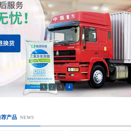
1
2
3
4
推荐产品
NEWS