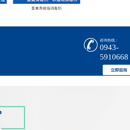
畜禽养殖场消毒剂
咨询热线：
0943-
5910668
？