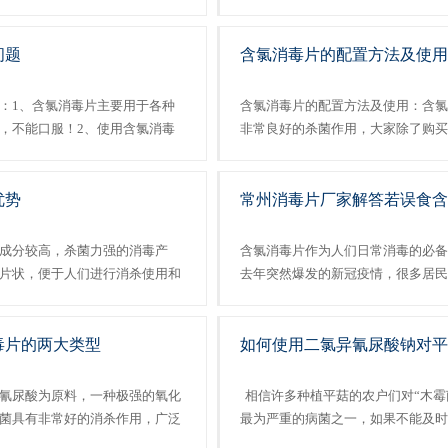
毒剂的应用如下：...
上把所有用来防治微生物病原体的药
多，你知道按照消杀微生物的程度，杀
问题
含氯消毒片的配置方法及使用
：1、含氯消毒片主要用于各种
含氯消毒片的配置方法及使用：含氯
，不能口服！2、使用含氯消毒
非常良好的杀菌作用，大家除了购买
材料具有腐蚀性，对衣服具有漂
家也可以利用消毒片进行配置含氯消
。3含氯消毒片尽......
钠厂家分享含氯消毒...
优势
常州消毒片厂家解答若误食
成分较高，杀菌力强的消毒产
含氯消毒片作为人们日常消毒的必备
片状，便于人们进行消杀使用和
去年突然爆发的新冠疫情，很多居民
材的杀菌工作，解决人们日常生
毒试剂。在众多消杀产品中，含氯消
片还可以有效地消杀各...
经济实惠的特点外，其使用方法也非常
毒片的两大类型
如何使用二氯异氰尿酸钠对平
氰尿酸​为原料，一种极强的氧化
相信许多种植平菇的农户们对“木霉
菌具有非常好的消杀作用，广泛
最为严重的病菌之一，如果不能及时
水域。根据不同应用场所的消毒
大的损失。为了可以很好的帮农户进