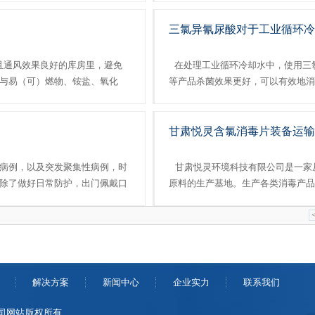
分为速溶性和缓释......
可以使用二氯异氰尿酸钠对平菇木...
三氯异氰尿酸对于工业循环冷
且通风效果良好的库房里，避免
在处理工业循环冷却水中，使用三
与易（可）燃物、铵盐、氧化
等产品杀菌效果更好，可以有效地消
生化学反应。还要注意库房周围
地同时，使用方法也非常简单，便于人
甘肃悦灵含氯消毒片装备运输
病例，以及突发聚集性病例，时
甘肃悦灵环境科技有限公司是一家
除了做好日常防护，出门佩戴口
原料的生产基地。生产各类消毒产品
作。为此，甘肃悦灵对含氯消毒
片）、二氯异氰尿酸钠、三氯异氰尿
品能有效地杀灭各种细...
解决方案
新闻中心
企业实力
联系我们
限公司网站 版权所有