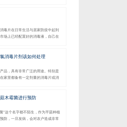
剂统称为杀菌剂​。但消毒剂的种类繁
菌灭藻剂可以分为几大类...
消毒片在日常生活与居家防疫中起到
市场上已经配置好的消毒液，自己在
毒液。为此，悦灵科技二氯异氰尿酸
含氯消毒片剂该如何处理
产品，具有非常广泛的用途。特别是
在家里都备有一定剂量的消毒片或消
毒片除了安全性好、杀菌效果快，且
简单。只需将消毒片按比例...
菇木霉菌进行预防
菌”这个名字都不陌生，作为平菇种植
预防，一旦发病，会对农户造成非常
行预防和成本控制，消毒片厂家建议