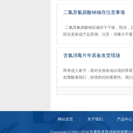
要求，含氯消毒片厂家分享泳池专用消毒片可
二氯异氰尿酸钠储存注意事项
二氯异氰尿酸钠应储存于干燥、阴凉，
阳光直射或产品受潮。注意：消毒片不要
剂、含氮化物、碱类等一起存放，防止发
需要尽可能远离火种、热源。...
含氯消毒片年底备发货现场
即将进入春节，面对全国各地出现的零星
刻警醒着我们，疫情防控的重要性。我们
罩之外，也要做好居家日常杀菌消毒的工
片进行年底打包发货现场。...
网站首页
关于我们
产品中心
Copyright © 2002-2024 甘肃悦灵环境科技有