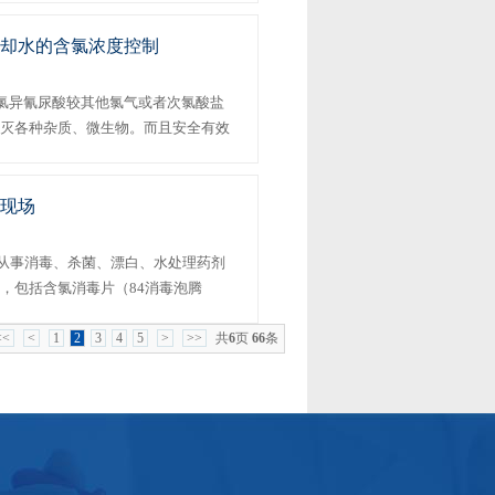
却水的含氯浓度控制
氯异氰尿酸较其他氯气或者次氯酸盐
灭各种杂质、微生物。而且安全有效
员管理。 其...
现场
从事消毒、杀菌、漂白、水处理药剂
，包括含氯消毒片（84消毒泡腾
酸、以及各种杀菌去污试剂等。其产
<<
<
1
2
3
4
5
>
>>
共
6
页
66
条