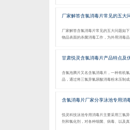
吗？甘肃悦灵含氯消毒片厂家解答，杀菌消
厂家解答含氯消毒片常见的五大
厂家解答含氯消毒片常见的五大问题如下
物品表面的杀菌消毒工作，为外用消毒品
片进行消杀工作时，要注意消毒片对金属
白功效，因此，尽量避免消毒片与彩色衣物混洗
甘肃悦灵含氯消毒片产品特点及
含氯泡腾片又名含氯消毒片，一种有机氯
品，通过将三氯异氰尿酸消毒粉末压制成
存储。除了可以作用于物品表面及食品器
活中的各种病毒、细菌，甘肃悦灵​含氯消毒
含氯消毒片厂家分享泳池专用消
悦灵科技泳池专用消毒片主要采用三氯异
剂和氯化剂，对各种细菌、病毒、以及真
应用于各种泳池、浴池、水上乐园等公共