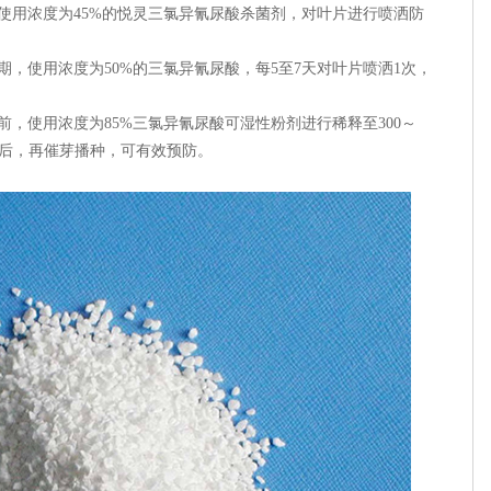
使用浓度为45%的悦灵三氯异氰尿酸杀菌剂，对叶片进行喷洒防
期，使用浓度为50%的三氯异氰尿酸，每5至7天对叶片喷洒1次，
前，使用浓度为85%三氯异氰尿酸可湿性粉剂进行稀释至300～
净后，再催芽播种，可有效预防。