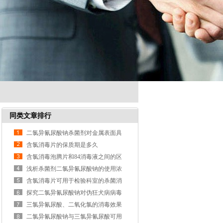
同类文章排行
二氯异氰尿酸钠杀菌剂对金属表面具
有一定腐蚀性
含氯消毒片的保质期是多久
含氯消毒泡腾片和84消毒液之间的区
别与联系
浅析杀菌剂二氯异氰尿酸钠的使用浓
度比
含氯消毒片可用于检验科室的杀菌消
毒
探究二氯异氰尿酸钠对伪狂犬病病毒
的杀灭效果
三氯异氰尿酸、二氧化氯的消毒效果
有何不同
二氯异氰尿酸钠与三氯异氰尿酸可用