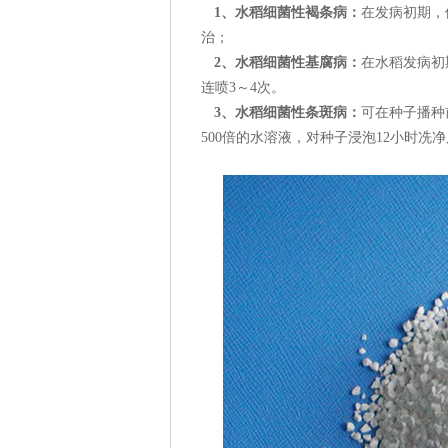
1、水稻细菌性褐条病：
在发病初期，
治；
2、水稻细菌性基腐病：
在水稻发病初
连喷3～4次。
3、水稻细菌性条斑病：
可在种子播种
500倍的水溶液，对种子浸泡12小时冼