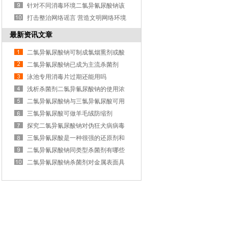
于防治哪些种植病害
针对不同消毒环境二氯异氰尿酸钠该
如何进行配比
打击整治网络谣言 营造文明网络环境
最新资讯文章
二氯异氰尿酸钠可制成氯烟熏剂或酸
氯烟熏剂
二氯异氰尿酸钠已成为主流杀菌剂
泳池专用消毒片过期还能用吗
浅析杀菌剂二氯异氰尿酸钠的使用浓
度比
二氯异氰尿酸钠与三氯异氰尿酸可用
于防治哪些种植病害
三氯异氰尿酸可做羊毛绒防缩剂
探究二氯异氰尿酸钠对伪狂犬病病毒
的杀灭效果
三氯异氰尿酸是一种很强的还原剂和
钛酸异丙酯剂
二氯异氰尿酸钠同类型杀菌剂有哪些
二氯异氰尿酸钠杀菌剂对金属表面具
有一定腐蚀性