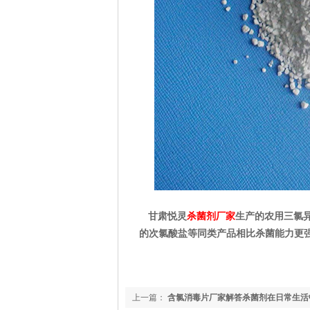
甘肃悦灵
杀
菌剂厂家
生产的农用三氯
的次氯酸盐等同类产品相比杀菌能力更
上一篇：
含氯消毒片厂家解答杀菌剂在日常生活