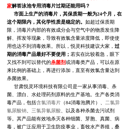
家
解答泳池专用消毒片过期还能用吗？
市面上生产的消毒片，其保质期一般为24个月，在
这个期限内，其化学性质是稳定的。
如超过保质期
限，消毒片内部的有效成分会与空气中的物质发生降
解、挥发等现象，导致有效氯含量浓度降低，即使使
用也达不到消毒效果。所以，悦灵科技建议大家，
过
期的消毒产品最好不要使用；
若实在比较着急，眼下
又找不到可以替代的
杀菌剂
或消毒类产品，可以在原
来比例的基础上，再进行添加，直至有效氯含量达到
杀菌效果。
甘肃悦灵环境科技有限公司是一家从事消毒、杀
菌、漂白、水处理药剂原料的生产基地。生产各类消
毒产品，包括
含氯消毒片
（84消毒泡腾片）、
二氯异
氰尿酸钠
、
三氯异氰尿酸
、以及各种杀菌去污试剂
等。其产品能有效地杀灭各种细菌、芽胞、真菌、病
毒，被广泛应用于卫生防疫事业，畜牧水产养殖，桑