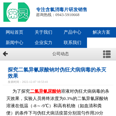
专注含氯消毒片研发销售
咨询热线：0943-5910668
网站首页
关于我们
产品中心
解决方案
新闻中心
企业实力
联系我们
公司动态
探究二氯异氰尿酸钠对伪狂犬病病毒的杀灭
效果
发表时间：2022-12-07 10:53:41
为了探究
二氯异氰尿酸钠
溶液对伪狂犬病病毒的杀
灭效果，实验人员将终浓度为0.3%的二氯异氰尿酸钠
溶液在低温（-8～-9℃）和高有机物（如血清和粪
便）的条件下与伪狂犬病活疫苗分别混匀作用20分