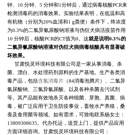
钟、10 分钟、5 分钟和1分钟后，通过病毒核酸PCR来
检测消毒药的消毒效果。实验结果表明，在低温和高
有机物（分别为20%血清和1 g粪便）条件下，终浓度
为0.3%的二氯异氰尿酸钠溶液与伪狂犬病活疫苗作用
10 分钟后，核酸PCR的CT值为0。这
就是说明0.3%的
二氯异氰尿酸钠溶液对伪狂犬病病毒核酸具有显著破
坏效果。
甘肃悦灵环境科技有限公司是一家从事消毒、杀
菌、漂白、水处理药剂原料的生产基地。生产各类消
毒产品，包括
含氯消毒片
（84消毒泡腾片）、二氯异
氰尿酸钠、三氯异氰尿酸、以及各种杀菌去污试剂
等。其产品能有效地杀灭各种细菌、芽胞、真菌、病
毒，被广泛应用于卫生防疫事业，畜牧水产养殖，桑
蚕及食用菌等领域。如有需求，可致电联系杨女士：
13809308635。代办托运，送货上门，提供产品应用
方面详细咨询。甘肃悦灵环境科技有限公司：