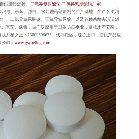
需求自由进行选择。
二氯异氰尿酸钠
,
二氯异氰尿酸钠厂家
消毒、杀菌、漂白、水处理药剂原料的生产基地。生产各类消
腾片）、二氯异氰尿酸钠、三氯异氰尿酸、以及各种杀菌去污试剂
胞、真菌、病毒，被广泛应用于卫生防疫事业，畜牧水产养殖，
系杨女士：13809308635。代办托运，送货上门，提供产品应
限公司：
www.gsyueling.com