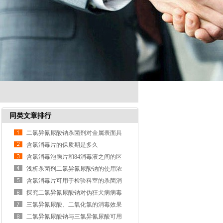
同类文章排行
二氯异氰尿酸钠杀菌剂对金属表面具
有一定腐蚀性
含氯消毒片的保质期是多久
含氯消毒泡腾片和84消毒液之间的区
别与联系
浅析杀菌剂二氯异氰尿酸钠的使用浓
度比
含氯消毒片可用于检验科室的杀菌消
毒
探究二氯异氰尿酸钠对伪狂犬病病毒
的杀灭效果
三氯异氰尿酸、二氧化氯的消毒效果
有何不同
二氯异氰尿酸钠与三氯异氰尿酸可用