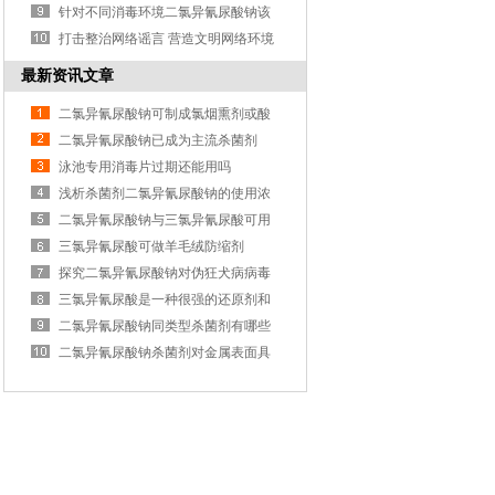
于防治哪些种植病害
针对不同消毒环境二氯异氰尿酸钠该
如何进行配比
打击整治网络谣言 营造文明网络环境
最新资讯文章
二氯异氰尿酸钠可制成氯烟熏剂或酸
氯烟熏剂
二氯异氰尿酸钠已成为主流杀菌剂
泳池专用消毒片过期还能用吗
浅析杀菌剂二氯异氰尿酸钠的使用浓
度比
二氯异氰尿酸钠与三氯异氰尿酸可用
于防治哪些种植病害
三氯异氰尿酸可做羊毛绒防缩剂
探究二氯异氰尿酸钠对伪狂犬病病毒
的杀灭效果
三氯异氰尿酸是一种很强的还原剂和
钛酸异丙酯剂
二氯异氰尿酸钠同类型杀菌剂有哪些
二氯异氰尿酸钠杀菌剂对金属表面具
有一定腐蚀性