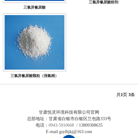
三氯异氰尿酸粉剂
三氯异氰尿酸
三氯异氰尿酸颗粒（强氯精）
共
1
页
3
条
甘肃悦灵环境科技有限公司官网
总部地址：甘肃省白银市白银区兰包路333号
电话：
0943-5910668
/ 13809308635
E-mail:gsylhjkj@163.com