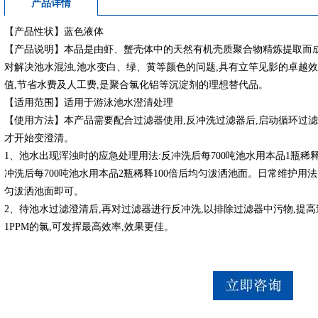
产品详情
【产品性状】蓝色液体
【产品说明】本品是由虾、蟹壳体中的天然有机壳质聚合物精炼提取而成
对解决池水混浊,池水变白、绿、黄等颜色的问题,具有立竿见影的卓越效
值,节省水费及人工费,是聚合氯化铝等沉淀剂的理想替代品。
【适用范围】适用于游泳池水澄清处理
【使用方法】本产品需要配合过滤器使用,反冲洗过滤器后,启动循环过滤系
才开始变澄清。
1、池水出现浑浊时的应急处理用法:反冲洗后每700吨池水用本品1瓶稀释
冲洗后每700吨池水用本品2瓶稀释100倍后均匀泼洒池面。日常维护用法:每
匀泼洒池面即可。
2、待池水过滤澄清后,再对过滤器进行反冲洗,以排除过滤器中污物,提
1PPM的氯,可发挥最高效率,效果更佳。