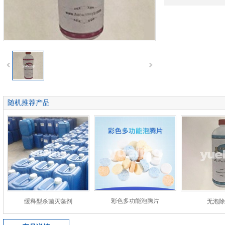
随机推荐产品
彩色多功能泡腾片
缓释型杀菌灭藻剂
无泡除